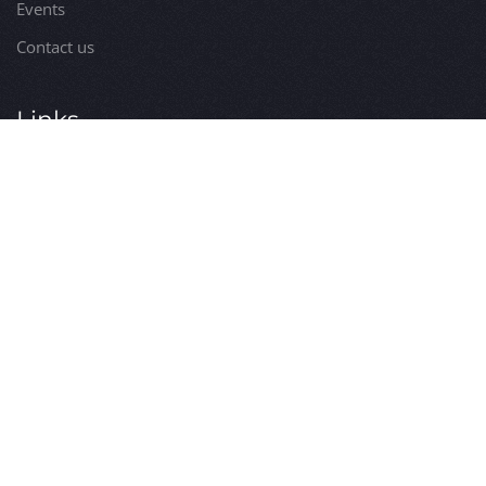
Events
Contact us
Links
Hospitality
Specialities
Services
Itineraries
Utilities
Visits
Comune di Bossolasco