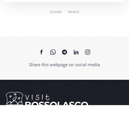
Zurück
Weiter
Share this webpage on social media
Dank seines pittoresken historischen Zentrums ist
Bossolasco in der Alta Langa als „Rosendorf“ bekannt.